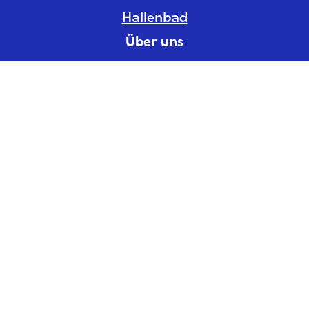
Hallenbad
Über uns
Stiftung
Jobs
Downloads
Aktuelles
Kontakt
Beschwerdeinstanz
Standorte